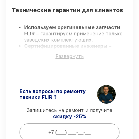
Технические гарантии для клиентов
Используем оригинальные запчасти
FLIR
– гарантируем применение только
заводских комплектующих.
Сертифицированные инженеры
–
проходят строгий отбор, что
Развернуть
обеспечивает надёжную работу
устройства после ремонта.
Соблюдаем сроки ремонта
– ремонт
тепловизора FLIR BTS-X QD35 PRO без
задержек.
Поддержка после ремонта
– все все
Есть вопросы по ремонту
виды ремонта защищены сервисной
техники FLIR ?
гарантией.
Запишитесь на ремонт и получите
скидку -25%
Мы гарантируем:
80%
ремонтов закрываем в вашем