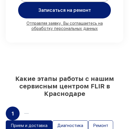
присутствии
90%
комплектующих FLIR готовы к
Записаться на ремонт
установке в Краснодаре, остальные
доставляются быстро
Отправляя заявку, Вы соглашаетесь на
Подлинные запчасти FLIR и надёжные
обработку персональных данных
аналоги
– с учётом любых финансовых
возможностей
85%
починок занимают до 2 часов, после
приёма тепловизора
Какие этапы работы с нашим
сервисным центром FLIR в
Краснодаре
1
Прием и доставка
Диагностика
Ремонт