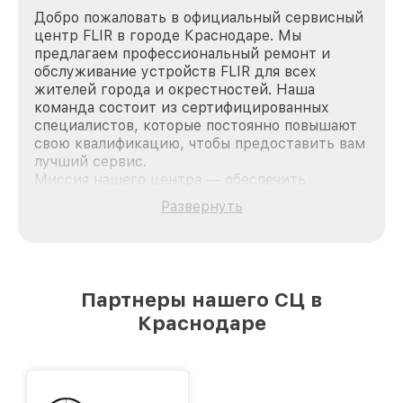
Добро пожаловать в официальный сервисный
центр FLIR в городе Краснодаре. Мы
предлагаем профессиональный ремонт и
обслуживание устройств FLIR для всех
жителей города и окрестностей. Наша
команда состоит из сертифицированных
специалистов, которые постоянно повышают
свою квалификацию, чтобы предоставить вам
лучший сервис.
Миссия нашего центра — обеспечить
качественный и доступный ремонт для
Развернуть
каждого пользователя продукции FLIR, вне
зависимости от сложности поломки. Мы
стремимся к тому, чтобы каждый клиент был
удовлетворен скоростью и качеством
предоставляемых услуг. Наша цель — стать
Партнеры нашего СЦ в
лучшим сервисным центром FLIR в городе
Краснодаре
Краснодаре, постоянно повышая уровень
доверия и лояльности наших клиентов.