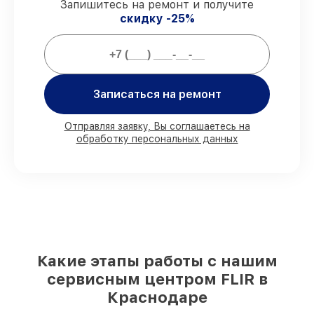
гарантией.
Запишитесь на ремонт и получите
скидку -25%
Мы гарантируем:
80%
ремонтов проводим в присутствии
Записаться на ремонт
клиента
90%
деталей FLIR готовы к установке в
Краснодаре, остальные поступают
Отправляя заявку, Вы соглашаетесь на
оперативно
обработку персональных данных
Подлинные запчасти FLIR и надёжные
аналоги
– под любые запросы
85%
работ выполняются в тот же день,
если мастер приступает к ремонту сразу
Какие этапы работы с нашим
сервисным центром FLIR в
Краснодаре