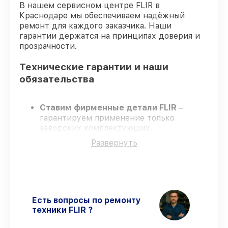
В нашем сервисном центре FLIR в
Краснодаре мы обеспечиваем надёжный
ремонт для каждого заказчика. Наши
гарантии держатся на принципах доверия и
прозрачности.
Технические гарантии и наши
обязательства
Ставим фирменные детали FLIR
–
гарантируем применение только
заводских комплектующих.
Опытные специалисты
– проходят
Развернуть
постоянное обучение, что подтверждает
уровень их профессионализма.
Заканчиваем ремонт в четко
оговоренные сроки
– ремонт
тепловизора FLIR BTS-XR QD65 PRO в
оговоренные сроки.
Есть вопросы по ремонту
Официальная гарантия
– все все виды
техники FLIR ?
ремонта защищены сервисной