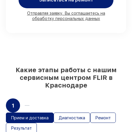
Краснодаре, остальные доступны для
срочного заказа
Отправляя заявку, Вы соглашаетесь на
Подлинные запчасти FLIR и надёжные
обработку персональных данных
аналоги
– для разного бюджета
85%
ремонтов выполняются в тот же
день, при незамедлительном начале
работ
Какие этапы работы с нашим
сервисным центром FLIR в
Краснодаре
1
Прием и доставка
Диагностика
Ремонт
Результат