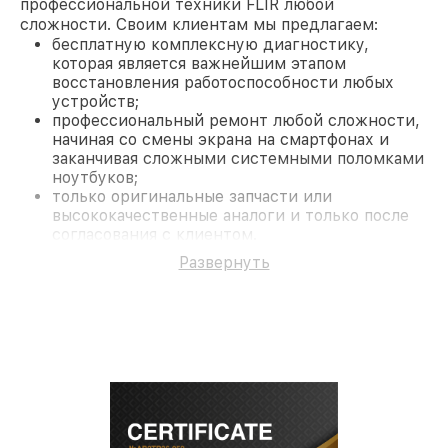
профессиональной техники FLIR любой
сложности. Своим клиентам мы предлагаем:
бесплатную комплексную диагностику,
которая является важнейшим этапом
восстановления работоспособности любых
устройств;
профессиональный ремонт любой сложности,
начиная со смены экрана на смартфонах и
заканчивая сложными системными поломками
ноутбуков;
только оригинальные запчасти или
высококачественные аналоги и только после
согласования с клиентом.
На все работы и замененные комплектующие
Развернуть
предоставляется длительная гарантия. В случае
поломки по условиям гарантии, мы бесплатно
исправим ситуацию.
Наши преимущества
Преимуществами нашего сервисного центра FLIR
в Краснодаре являются:
лучшие специалисты с многолетним опытом и
безупречной репутацией;
современное оборудование и