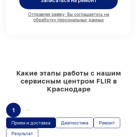
Краснодаре, остальные доставляются
Записаться на ремонт
быстро
Подлинные запчасти FLIR и надёжные
Отправляя заявку, Вы соглашаетесь на
аналоги
– с учётом любых финансовых
обработку персональных данных
возможностей
85%
ремонтов исполняются за 1–2 часа,
если мастер приступает к ремонту сразу
Какие этапы работы с нашим
сервисным центром FLIR в
Краснодаре
1
Прием и доставка
Диагностика
Ремонт
Результат