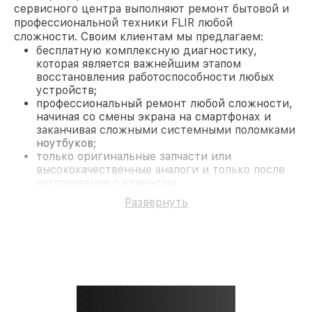
сервисного центра выполняют ремонт бытовой и
профессиональной техники FLIR любой
сложности. Своим клиентам мы предлагаем:
бесплатную комплексную диагностику,
которая является важнейшим этапом
восстановления работоспособности любых
устройств;
профессиональный ремонт любой сложности,
начиная со смены экрана на смартфонах и
заканчивая сложными системными поломками
ноутбуков;
только оригинальные запчасти или
высококачественные аналоги и только после
согласования с клиентом.
На все работы и замененные комплектующие
Развернуть
предоставляется длительная гарантия. В случае
поломки по условиям гарантии, мы бесплатно
исправим ситуацию.
Наши преимущества
Преимуществами нашего сервисного центра FLIR
в Краснодаре являются:
лучшие специалисты с многолетним опытом и
безупречной репутацией;