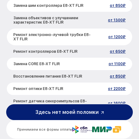
Замена шим контроллера E8-XT FLIR
от 850₽
Замена объективов с улучшением
от 1300₽
характеристик E8-XT FLIR
Ремонт электронно-лучевой трубки E8-
от 1200₽
XT FLIR
Ремонт контроллеров E8-XT FLIR
от 650₽
Замена CORE E8-XT FLIR
от 1100₽
Восстановление питания E8-XT FLIR
от 850₽
Ремонт оптики E8-XT FLIR
от 2200₽
Ремонт датчика синхроимпульсов E8-
от 1600₽
XT FLIR
Здесь нет моей поломки
Калибровка и настройка тепловизора
от 900₽
E8-XT FLIR
Принимаем все формы оплаты
Ремонт встроенного дальнометра и
от 750₽