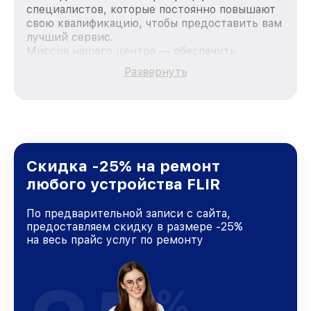
специалистов, которые постоянно повышают
свою квалификацию, чтобы предоставить вам
лучший сервис.
Миссия нашего центра — обеспечить
качественный и доступный ремонт для
Развернуть
каждого пользователя продукции FLIR, вне
зависимости от сложности поломки. Мы
стремимся к тому, чтобы каждый клиент был
удовлетворен скоростью и качеством
предоставляемых услуг. Наша цель — стать
лучшим сервисным центром FLIR в городе
Краснодаре, постоянно повышая уровень
Скидка -25% на ремонт
доверия и лояльности наших клиентов.
любого устройства FLIR
По предварительной записи с сайта,
предоставляем скидку в размере -25%
на весь прайс услуг по ремонту
%