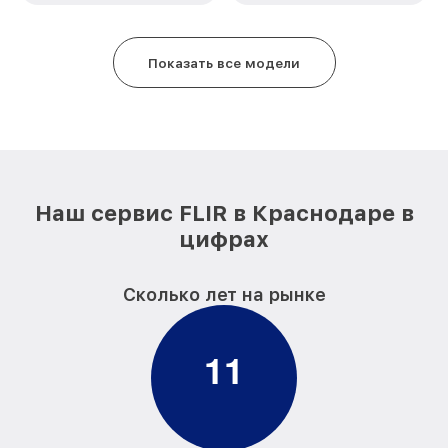
Восстановление после попадания влаги
от 850₽
E8-XT FLIR
Ремонт Wi-Fi E8-XT FLIR
от 850₽
Показать все модели
Ремонт разъема E8-XT FLIR
от 650₽
Ремонт капиллярной трубки E8-XT FLIR
от 450₽
Наш сервис FLIR в Краснодаре в
цифрах
Сколько лет на рынке
1
1