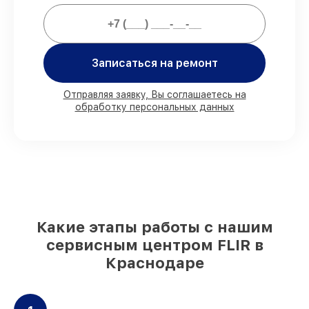
Мы гарантируем:
80%
работ проводим с возможностью
личного присутствия владельца
Записаться на ремонт
90%
деталей FLIR имеются на складе в
Краснодаре, остальные поступают
Отправляя заявку, Вы соглашаетесь на
оперативно
обработку персональных данных
Фирменные детали FLIR и
проверенные реплики
– для разного
бюджета
85%
починок выполняются в тот же день,
при незамедлительном начале работ
Какие этапы работы с нашим
сервисным центром FLIR в
Краснодаре