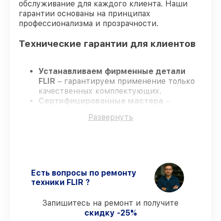
обслуживание для каждого клиента. Наши
гарантии основаны на принципах
профессионализма и прозрачности.
Технические гарантии для клиентов
Устанавливаем фирменные детали
FLIR
– гарантируем применение только
качественных комплектующих.
Сертифицированные мастера
–
проходят постоянное обучение, что
Развернуть
подтверждает уровень их
профессионализма.
Заканчиваем ремонт в четко
оговоренные сроки
– ремонт
тепловизора FLIR ONE Pro (для iOS)
435001103 без задержек.
Есть вопросы по ремонту
Поддержка после ремонта
– все
техники FLIR ?
работы и запчасти защищены
гарантийной поддержкой до 3 лет.
Запишитесь на ремонт и получите
скидку -25%