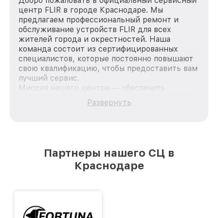
Добро пожаловать в официальный сервисный
центр FLIR в городе Краснодаре. Мы
предлагаем профессиональный ремонт и
обслуживание устройств FLIR для всех
жителей города и окрестностей. Наша
команда состоит из сертифицированных
специалистов, которые постоянно повышают
свою квалификацию, чтобы предоставить вам
лучший сервис.
Миссия нашего центра — обеспечить
качественный и доступный ремонт для
Развернуть
каждого пользователя продукции FLIR, вне
зависимости от сложности поломки. Мы
стремимся к тому, чтобы каждый клиент был
удовлетворен скоростью и качеством
предоставляемых услуг. Наша цель — стать
Партнеры нашего СЦ в
лучшим сервисным центром FLIR в городе
Краснодаре
Краснодаре, постоянно повышая уровень
доверия и лояльности наших клиентов.