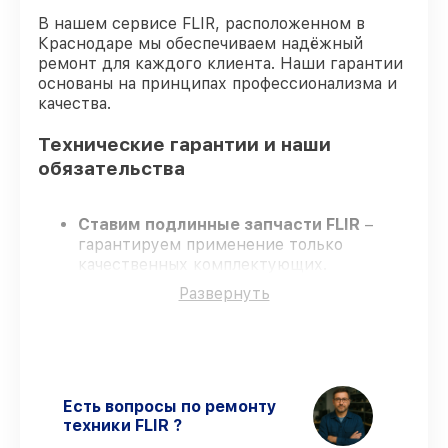
В нашем сервисе FLIR, расположенном в
Краснодаре мы обеспечиваем надёжный
ремонт для каждого клиента. Наши гарантии
основаны на принципах профессионализма и
качества.
Технические гарантии и наши
обязательства
Ставим подлинные запчасти FLIR
–
гарантируем применение только
качественных комплектующих.
Опытные мастера
– проходят строгий
Развернуть
отбор, что гарантирует качество
выполняемых работ.
Соблюдаем сроки ремонта
– ремонт
тепловизора FLIR ONE Pro LT (для iOS)
435001203 строго по договоренности.
Официальная гарантия
– все работы и
Есть вопросы по ремонту
запчасти защищены официальной
техники FLIR ?
гарантией FLIR.