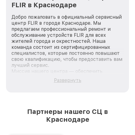
FLIR в Краснодаре
Добро пожаловать в официальный сервисный
центр FLIR в городе Краснодаре. Мы
предлагаем профессиональный ремонт и
обслуживание устройств FLIR для всех
жителей города и окрестностей. Наша
команда состоит из сертифицированных
специалистов, которые постоянно повышают
свою квалификацию, чтобы предоставить вам
лучший сервис.
Миссия нашего центра — обеспечить
качественный и доступный ремонт для
Развернуть
каждого пользователя продукции FLIR, вне
зависимости от сложности поломки. Мы
стремимся к тому, чтобы каждый клиент был
удовлетворен скоростью и качеством
предоставляемых услуг. Наша цель — стать
Партнеры нашего СЦ в
лучшим сервисным центром FLIR в городе
Краснодаре
Краснодаре, постоянно повышая уровень
доверия и лояльности наших клиентов.