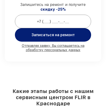
Запишитесь на ремонт и получите
скидку -25%
Мы гарантируем:
80%
заказов проводим в вашем
присутствии
Записаться на ремонт
90%
деталей FLIR готовы к установке в
Краснодаре, остальные доступны для
срочного заказа
Отправляя заявку, Вы соглашаетесь на
Оригинальные комплектующие FLIR и
обработку персональных данных
качественные аналоги
– с учётом
любых финансовых возможностей
85%
ремонтов выполняются в тот же
день, при незамедлительном начале
работ
Какие этапы работы с нашим
сервисным центром FLIR в
Краснодаре