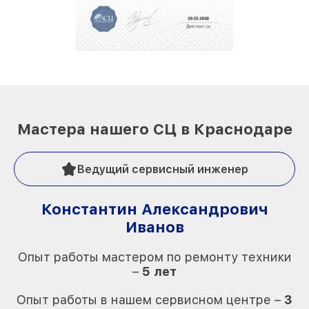
положительные отзывы и обрели отличную
репутацию. Мы постоянно совершенствуемся и
стараемся каждый день делать наш сервис еще
лучше!
Мастера нашего СЦ в Краснодаре
Ведущий сервисный инженер
Константин Александрович
Иванов
О
Опыт работы мастером по ремонту техники
–
5 лет
О
Опыт работы в нашем сервисном центре –
3