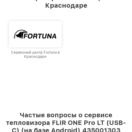
Краснодаре
Краснодаре, постоянно повышая уровень
доверия и лояльности наших клиентов.
Сервисный центр Fortuna в
Краснодаре
Частые вопросы о сервисе
тепловизора FLIR ONE Pro LT (USB-
C) (на базе Android) 435001303