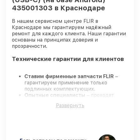
435001303 в Краснодаре
В нашем сервисном центре FLIR в
Краснодаре мы гарантируем надёжный
ремонт для каждого клиента. Наши гарантии
основаны на принципах доверия и
прозрачности.
Технические гарантии для клиентов
Ставим фирменные запчасти FLIR
–
гарантируем применение только
подлинных комплектующих.
Опытные специалисты
– проходят
строгий отбор, что подтверждает
Развернуть
уровень их профессионализма.
Заканчиваем ремонт в четко
оговоренные сроки
– ремонт
тепловизора FLIR ONE Pro LT (USB-C) (на
базе Android) 435001303 без задержек.
Официальная гарантия
– все все виды