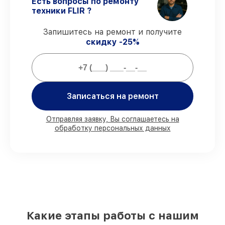
Есть вопросы по ремонту
ремонта защищены сервисной
техники FLIR ?
гарантией.
Запишитесь на ремонт и получите
скидку -25%
Мы гарантируем:
80%
ремонтов закрываем в вашем
присутствии
90%
комплектующих FLIR есть в
Записаться на ремонт
наличии в мастерской или на складе в
Краснодаре, остальные доступны для
Отправляя заявку, Вы соглашаетесь на
срочного заказа
обработку персональных данных
Оригинальные комплектующие FLIR и
качественные аналоги
– с учётом
любых финансовых возможностей
85%
ремонтов выполняются в тот же
день, при незамедлительном начале
работ
Какие этапы работы с нашим