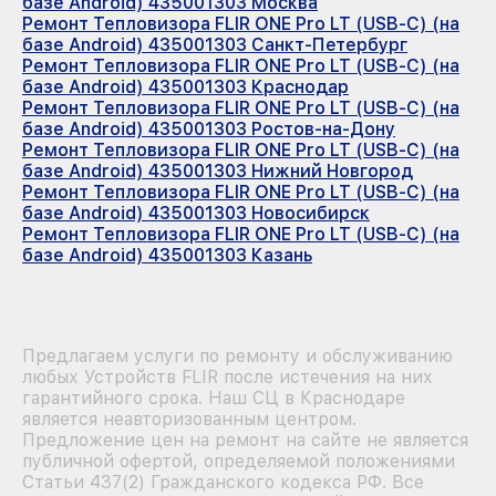
базе Android) 435001303 Москва
Ремонт Тепловизора FLIR ONE Pro LT (USB-C) (на
базе Android) 435001303 Санкт-Петербург
Ремонт Тепловизора FLIR ONE Pro LT (USB-C) (на
базе Android) 435001303 Краснодар
Ремонт Тепловизора FLIR ONE Pro LT (USB-C) (на
базе Android) 435001303 Ростов-на-Дону
Ремонт Тепловизора FLIR ONE Pro LT (USB-C) (на
базе Android) 435001303 Нижний Новгород
Ремонт Тепловизора FLIR ONE Pro LT (USB-C) (на
базе Android) 435001303 Новосибирск
Ремонт Тепловизора FLIR ONE Pro LT (USB-C) (на
базе Android) 435001303 Казань
Предлагаем услуги по ремонту и обслуживанию
любых Устройств FLIR после истечения на них
гарантийного срока. Наш СЦ в Краснодаре
является неавторизованным центром.
Предложение цен на ремонт на сайте не является
публичной офертой, определяемой положениями
Статьи 437(2) Гражданского кодекса РФ. Все