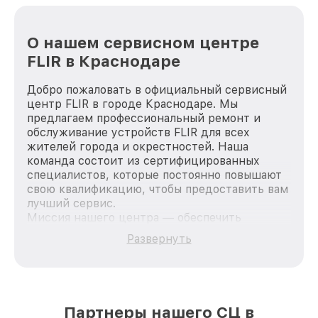
О нашем сервисном центре
FLIR в Краснодаре
Добро пожаловать в официальный сервисный
центр FLIR в городе Краснодаре. Мы
предлагаем профессиональный ремонт и
обслуживание устройств FLIR для всех
жителей города и окрестностей. Наша
команда состоит из сертифицированных
специалистов, которые постоянно повышают
свою квалификацию, чтобы предоставить вам
лучший сервис.
Миссия нашего центра — обеспечить
качественный и доступный ремонт для
Развернуть
каждого пользователя продукции FLIR, вне
зависимости от сложности поломки. Мы
стремимся к тому, чтобы каждый клиент был
удовлетворен скоростью и качеством
предоставляемых услуг. Наша цель — стать
Партнеры нашего СЦ в
лучшим сервисным центром FLIR в городе