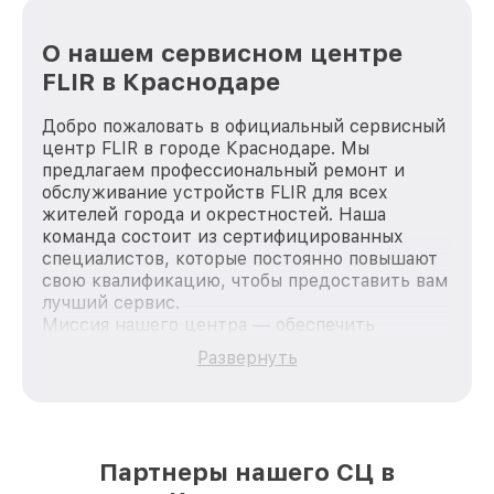
О нашем сервисном центре
FLIR в Краснодаре
Добро пожаловать в официальный сервисный
центр FLIR в городе Краснодаре. Мы
предлагаем профессиональный ремонт и
обслуживание устройств FLIR для всех
жителей города и окрестностей. Наша
команда состоит из сертифицированных
специалистов, которые постоянно повышают
свою квалификацию, чтобы предоставить вам
лучший сервис.
Миссия нашего центра — обеспечить
качественный и доступный ремонт для
Развернуть
каждого пользователя продукции FLIR, вне
зависимости от сложности поломки. Мы
стремимся к тому, чтобы каждый клиент был
удовлетворен скоростью и качеством
предоставляемых услуг. Наша цель — стать
Партнеры нашего СЦ в
лучшим сервисным центром FLIR в городе