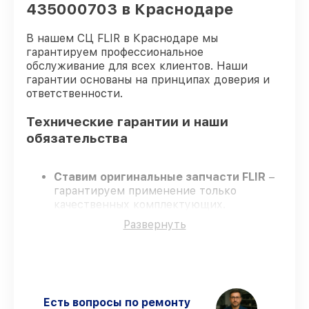
435000703 в Краснодаре
В нашем СЦ FLIR в Краснодаре мы
гарантируем профессиональное
обслуживание для всех клиентов. Наши
гарантии основаны на принципах доверия и
ответственности.
Технические гарантии и наши
обязательства
Ставим оригинальные запчасти FLIR
–
гарантируем применение только
качественных комплектующих.
Квалифицированные мастера
–
Развернуть
проходят постоянное обучение, что
подтверждает уровень их
профессионализма.
Всегда выполняем ремонт вовремя
–
ремонт тепловизора FLIR ONE Pro (USB-
C) (на базе Android) 435000703 без
Есть вопросы по ремонту