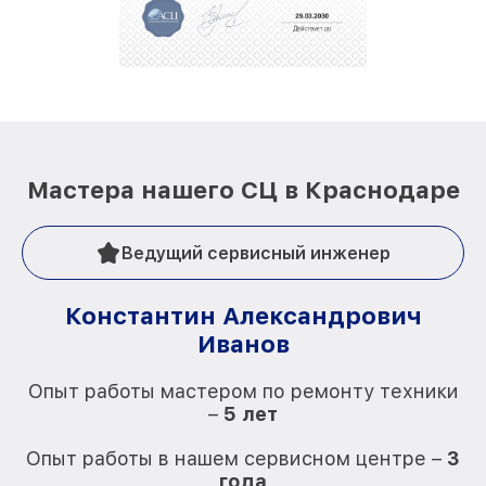
положительные отзывы и обрели отличную
репутацию. Мы постоянно совершенствуемся и
стараемся каждый день делать наш сервис еще
лучше!
Мастера нашего СЦ в Краснодаре
Ведущий сервисный инженер
Константин Александрович
Иванов
О
Опыт работы мастером по ремонту техники
–
5 лет
О
Опыт работы в нашем сервисном центре –
3
года