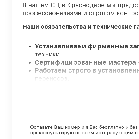
В нашем СЦ в Краснодаре мы предос
профессионализме и строгом контро
Наши обязательства и технические г
Устанавливаем фирменные зап
техники.
Сертифицированные мастера
Работаем строго в установле
переносов.
Официальная гарантия
– на вс
до 3-х лет.
Мы гарантируем:
Оставьте Ваш номер и я Вас бесплатно и без
проконсультирую по всем интересующим в
80%
работ по ремонту проводятс