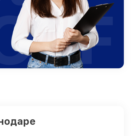
OFF
снодаре