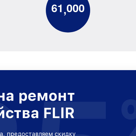
6
1
0
0
0
,
на ремонт
йства FLIR
а, предоставляем скидку