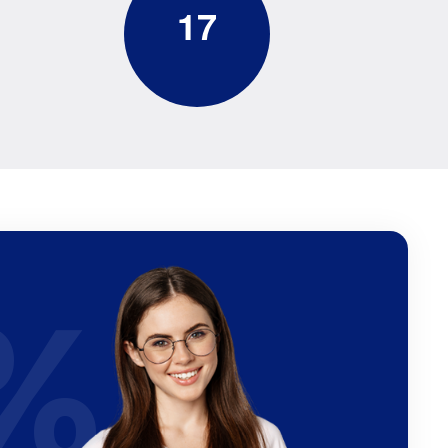
1
7
%