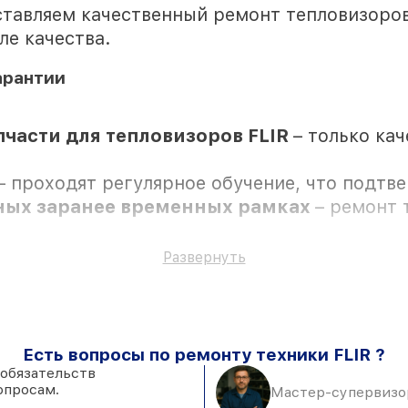
тавляем качественный ремонт тепловизоров 
ле качества.
арантии
части для тепловизоров FLIR
– только ка
– проходят регулярное обучение, что подтв
нных заранее временных рамках
– ремонт 
е виды работ и комплектующие для тепловиз
Развернуть
Есть вопросы по ремонту техники FLIR ?
 обязательств
опросам.
я в присутствии клиента
Мастер-супервизор