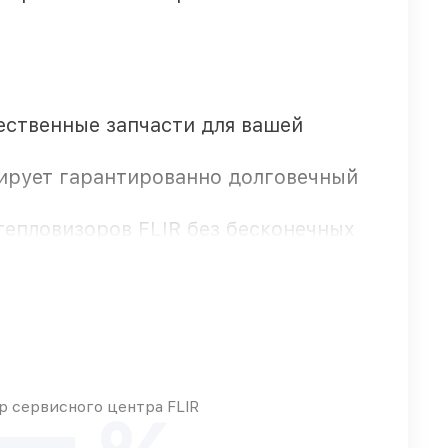
чественные запчасти для вашей
тирует гарантированно долговечный
тепловизоров FLIR без бесконечных
FLIR предоставляется длительная
 сервисного центра FLIR
ьца