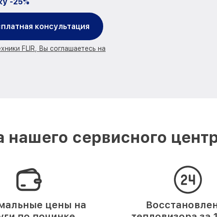
ку -25%
платная консультация
хники FLIR, Вы соглашаетесь на
 нашего сервисного центр
мальные цены на
Восстановле
уги по починке.
тепловизора за 