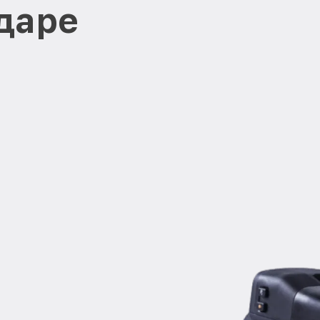
одаре