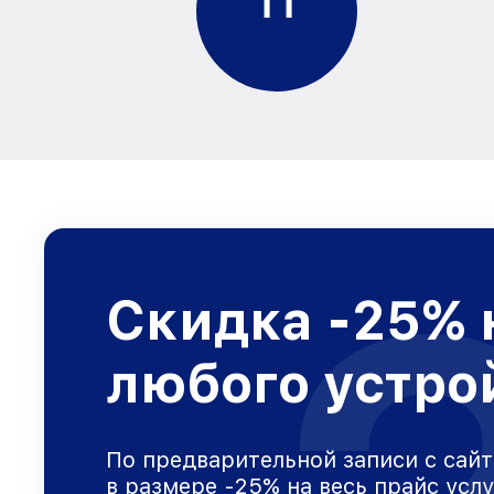
1
1
Скидка -25% 
любого устро
По предварительной записи с сайт
в размере -25% на весь прайс усл