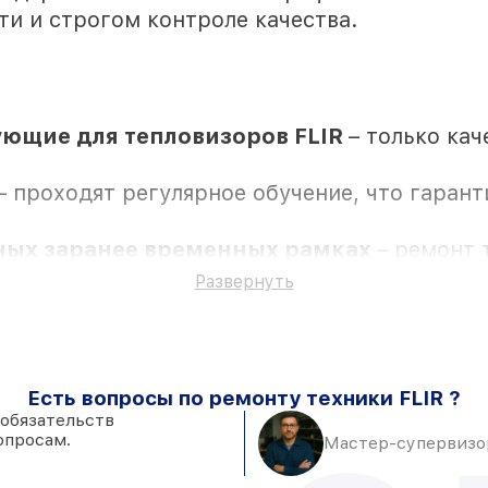
ти и строгом контроле качества.
ющие для тепловизоров FLIR
– только ка
– проходят регулярное обучение, что гаран
нных заранее временных рамках
– ремонт 
Развернуть
на все ремонт и запчасти для тепловизоров 
Есть вопросы по ремонту техники FLIR ?
 обязательств
опросам.
Мастер-супервизор
няются с возможностью присутствия владел