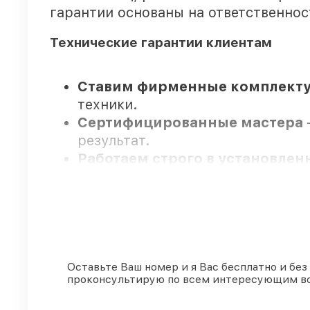
гарантии основаны на ответственнос
Технические гарантии клиентам
Ставим фирменные комплекту
техники.
Сертифицированные мастера
результат.
Работаем строго в установле
переносов.
Гарантийное обслуживание
– 
гарантия.
Мы гарантируем:
Оставьте Ваш номер и я Вас бесплатно и без
проконсультирую по всем интересующим в
80%
ремонтов по ремонту выпол