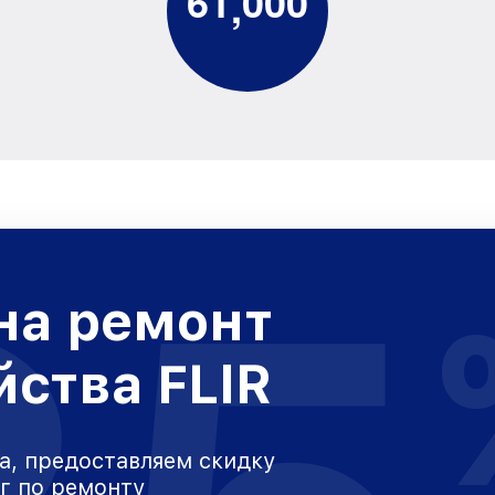
6
1
0
0
0
,
на ремонт
йства FLIR
а, предоставляем скидку
уг по ремонту