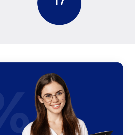
1
7
%