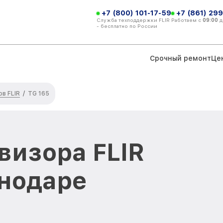
+7 (800) 101-17-59
+7 (861) 299
Служба техподдержки FLIR
Работаем с
09:00
д
- бесплатно по России
Срочный ремонт
Це
в FLIR
/
TG 165
визора FLIR
снодаре