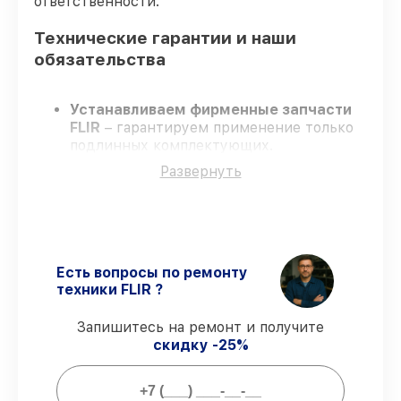
ответственности.
Технические гарантии и наши
обязательства
Устанавливаем фирменные запчасти
FLIR
– гарантируем применение только
подлинных комплектующих.
Квалифицированные специалисты
–
Развернуть
проходят жёсткий контроль знаний и
навыков, что гарантирует качество
выполняемых работ.
Всегда выполняем ремонт вовремя
–
ремонт тепловизора FLIR TG 165 строго
по договоренности.
Есть вопросы по ремонту
Гарантийное сопровождение
– все
техники FLIR ?
работы и запчасти защищены
гарантийной поддержкой до 3 лет.
Запишитесь на ремонт и получите
скидку -25%
Мы гарантируем: