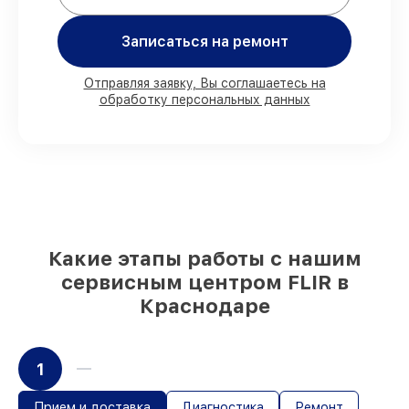
80%
работ проводим в присутствии
Записаться на ремонт
клиента
90%
запчастей FLIR имеются на складе в
Краснодаре, остальные доставляются
Отправляя заявку, Вы соглашаетесь на
быстро
обработку персональных данных
Подлинные запчасти FLIR и надёжные
аналоги
– с учётом любых финансовых
возможностей
85%
починок исполняются за 1–2 часа,
если мастер приступает к ремонту сразу
Какие этапы работы с нашим
сервисным центром FLIR в
Краснодаре
1
Прием и доставка
Диагностика
Ремонт