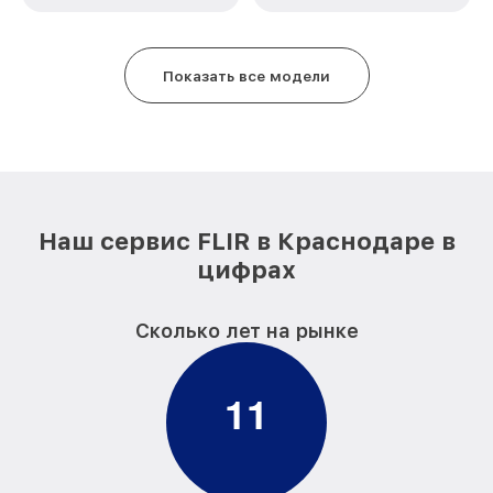
Ремонт платы управления
от 750₽
(восстановление) TS24 Pro FLIR
Восстановление после попадания влаги
от 850₽
Показать все модели
TS24 Pro FLIR
Ремонт Wi-Fi TS24 Pro FLIR
от 850₽
Ремонт разъема TS24 Pro FLIR
от 650₽
Ремонт капиллярной трубки TS24 Pro
от 450₽
FLIR
Наш сервис FLIR в Краснодаре в
цифрах
Сколько лет на рынке
1
1