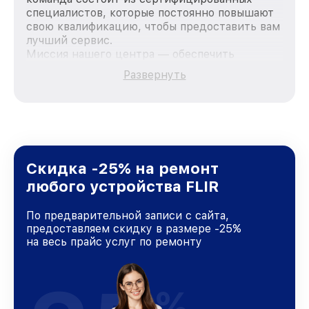
специалистов, которые постоянно повышают
свою квалификацию, чтобы предоставить вам
лучший сервис.
Миссия нашего центра — обеспечить
качественный и доступный ремонт для
Развернуть
каждого пользователя продукции FLIR, вне
зависимости от сложности поломки. Мы
стремимся к тому, чтобы каждый клиент был
удовлетворен скоростью и качеством
предоставляемых услуг. Наша цель — стать
лучшим сервисным центром FLIR в городе
Краснодаре, постоянно повышая уровень
Скидка -25% на ремонт
доверия и лояльности наших клиентов.
любого устройства FLIR
По предварительной записи с сайта,
предоставляем скидку в размере -25%
на весь прайс услуг по ремонту
%