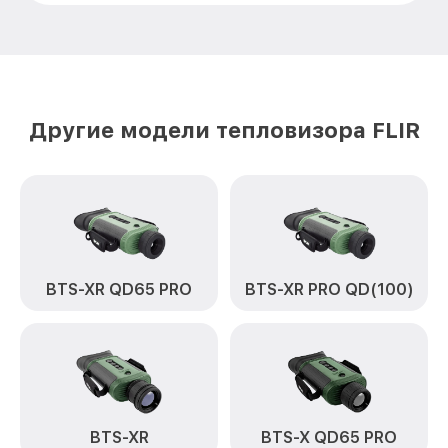
других устройств TS24 Pro FLIR
Замена микросхемы логики TS24 Pro
от 450₽
FLIR
Замена ключей управления TS24 Pro
от 590₽
FLIR
Другие модели тепловизора FLIR
Ремонт цепи питания TS24 Pro FLIR
от 1200₽
Замена USB порта TS24 Pro FLIR
от 650₽
Замена процессора TS24 Pro FLIR
от 850₽
Замена аккумулятора TS24 Pro FLIR
от 700₽
BTS-XR QD65 PRO
BTS-XR PRO QD(100)
Замена корпуса TS24 Pro FLIR
от 1500₽
Замена дисплея (экрана) TS24 Pro FLIR
от 750₽
Прошивка (Обновление ПО) TS24 Pro
от 450₽
FLIR
BTS-XR
BTS-X QD65 PRO