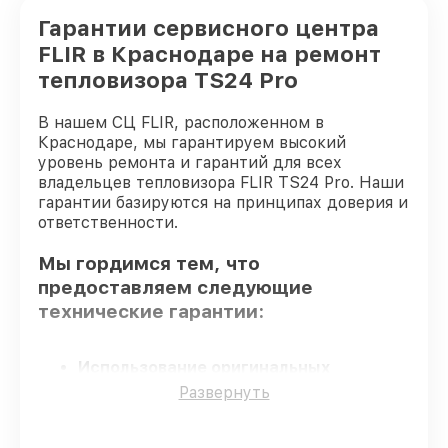
Гарантии сервисного центра
FLIR в Краснодаре на ремонт
тепловизора TS24 Pro
В нашем СЦ FLIR, расположенном в
Краснодаре, мы гарантируем высокий
уровень ремонта и гарантий для всех
владельцев тепловизора FLIR TS24 Pro. Наши
гарантии базируются на принципах доверия и
ответственности.
Мы гордимся тем, что
предоставляем следующие
технические гарантии:
Использование оригинальных
запчастей
– только подлинные
Развернуть
комплектующие.
Опытные мастера
– мастера проходят
строгий отбор и регулярное обучение.