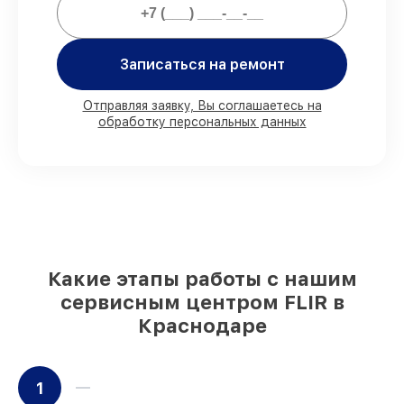
80%
заказов выполняем в вашем
присутствии
Записаться на ремонт
90%
запчастей FLIR готовы к установке в
Краснодаре, остальные поступают
Отправляя заявку, Вы соглашаетесь на
оперативно
обработку персональных данных
Подлинные запчасти FLIR и надёжные
аналоги
– с учётом любых финансовых
возможностей
85%
работ выполняются в тот же день,
после приёма тепловизора
Какие этапы работы с нашим
сервисным центром FLIR в
Краснодаре
1