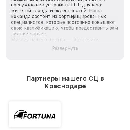
обслуживание устройств FLIR для всех
жителей города и окрестностей. Наша
команда состоит из сертифицированных
специалистов, которые постоянно повышают
свою квалификацию, чтобы предоставить вам
лучший сервис.
Миссия нашего центра — обеспечить
качественный и доступный ремонт для
Развернуть
каждого пользователя продукции FLIR, вне
зависимости от сложности поломки. Мы
стремимся к тому, чтобы каждый клиент был
удовлетворен скоростью и качеством
предоставляемых услуг. Наша цель — стать
Партнеры нашего СЦ в
лучшим сервисным центром FLIR в городе
Краснодаре
Краснодаре, постоянно повышая уровень
доверия и лояльности наших клиентов.