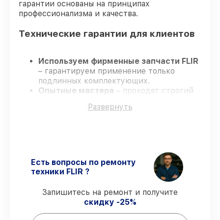
гарантии основаны на принципах
профессионализма и качества.
Технические гарантии для клиентов
Используем фирменные запчасти FLIR
– гарантируем применение только
подлинных комплектующих.
Опытные мастера
– проходят строгий
отбор, что гарантирует качество
Развернуть
выполняемых работ.
Заканчиваем ремонт в четко
оговоренные сроки
– ремонт
тепловизора FLIR TS24 строго по
договоренности.
Официальная гарантия
– все
Есть вопросы по ремонту
ремонтные услуги и комплектующие
техники FLIR ?
защищены гарантийной поддержкой до
3 лет.
Запишитесь на ремонт и получите
скидку -25%
Мы гарантируем: