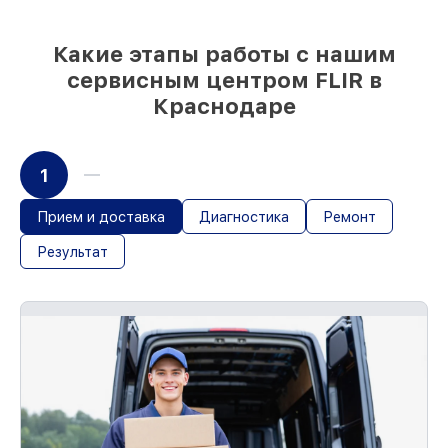
для любого бюджета
85%
работ за 1–2 часа, при немедленном
начале работ
Какие этапы работы с нашим
сервисным центром FLIR в
Краснодаре
1
Прием и доставка
Диагностика
Ремонт
Результат