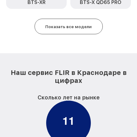
BTS-XR
BTS-X QD65 PRO
Ремонт платы управления
от 750₽
(восстановление) TS32r Pro FLIR
Восстановление после попадания влаги
от 850₽
Показать все модели
TS32r Pro FLIR
Ремонт Wi-Fi TS32r Pro FLIR
от 850₽
Ремонт разъема TS32r Pro FLIR
от 650₽
Ремонт капиллярной трубки TS32r Pro
от 450₽
FLIR
Наш сервис FLIR в Краснодаре в
цифрах
Сколько лет на рынке
1
1