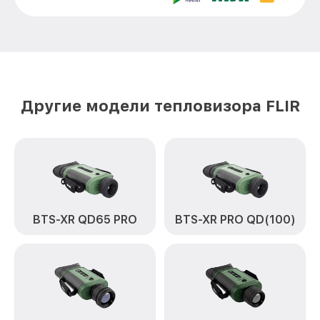
Ремонт встроенного дальнометра и
от 750₽
других устройств TS32r Pro FLIR
Замена микросхемы логики TS32r Pro
от 450₽
FLIR
Замена ключей управления TS32r Pro
от 590₽
FLIR
Другие модели тепловизора FLIR
Ремонт цепи питания TS32r Pro FLIR
от 1200₽
Замена USB порта TS32r Pro FLIR
от 650₽
Замена процессора TS32r Pro FLIR
от 850₽
Замена аккумулятора TS32r Pro FLIR
от 700₽
BTS-XR QD65 PRO
BTS-XR PRO QD(100)
Замена корпуса TS32r Pro FLIR
от 1500₽
Замена дисплея (экрана) TS32r Pro FLIR
от 750₽
Прошивка (Обновление ПО) TS32r Pro
от 450₽
FLIR