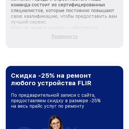
команда состоит из сертифицированных
специалистов, которые постоянно повышают
свою квалификацию, чтобы предоставить вам
лучший сервис.
Миссия нашего центра — обеспечить
качественный и доступный ремонт для
Развернуть
каждого пользователя продукции FLIR, вне
зависимости от сложности поломки. Мы
стремимся к тому, чтобы каждый клиент был
удовлетворен скоростью и качеством
предоставляемых услуг. Наша цель — стать
лучшим сервисным центром FLIR в городе
Краснодаре, постоянно повышая уровень
Скидка -25% на ремонт
доверия и лояльности наших клиентов.
любого устройства FLIR
По предварительной записи с сайта,
предоставляем скидку в размере -25%
на весь прайс услуг по ремонту