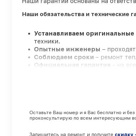
Наши гарантии основаны на ответств
Наши обязательства и технические г
Устанавливаем оригинальные 
техники.
Опытные инженеры
– проходят
Соблюдаем сроки
– ремонт теп
Официальная гарантия
– на вс
сопровождение.
Мы гарантируем:
80%
работ по ремонту исполняю
Оставьте Ваш номер и я Вас бесплатно и без
проконсультирую по всем интересующим в
90%
деталей FLIR в наличии на 
Фирменные детали FLIR и на
подстраиваемся под разные бю
Запишитесь на ремонт и получите
скидку 