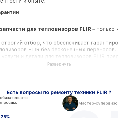
енности и опыте.
арантии
запчасти для тепловизоров FLIR
– только 
 строгий отбор, что обеспечивает гарантир
ловизоров FLIR без бесконечных переносов.
е услуги и детали для тепловизоров FLIR пр
Развернуть
Есть вопросы по ремонту техники FLIR ?
тся с возможностью присутствия владельца
 обязательств
опросам.
складе в Краснодаре, остальные приходят оп
Мастер-супервизор
дёжные реплики
– только вы выбираете, как
джеты
-25%