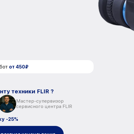
абот
от 450₽
нту техники FLIR ?
Мастер-супервизор
сервисного центра FLIR
ку -25%