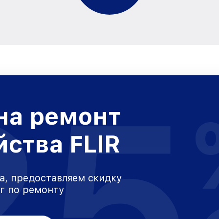
25
на ремонт
йства FLIR
а, предоставляем скидку
уг по ремонту