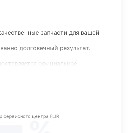
качественные запчасти для вашей
ованно долговечный результат.
едоставляется официальное
еративно
 сервисного центра FLIR
%
ие детали использовать, а мы