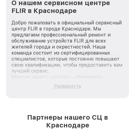
О нашем сервисном центре
FLIR в Краснодаре
Добро пожаловать в официальный сервисный
центр FLIR в городе Краснодаре. Мы
предлагаем профессиональный ремонт и
обслуживание устройств FLIR для всех
жителей города и окрестностей. Наша
команда состоит из сертифицированных
специалистов, которые постоянно повышают
свою квалификацию, чтобы предоставить вам
лучший сервис.
Миссия нашего центра — обеспечить
качественный и доступный ремонт для
Развернуть
каждого пользователя продукции FLIR, вне
зависимости от сложности поломки. Мы
стремимся к тому, чтобы каждый клиент был
удовлетворен скоростью и качеством
предоставляемых услуг. Наша цель — стать
Партнеры нашего СЦ в
лучшим сервисным центром FLIR в городе
Краснодаре
Краснодаре, постоянно повышая уровень
доверия и лояльности наших клиентов.