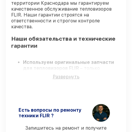
территории Краснодара мы гарантируем
качественное обслуживание тепловизоров
FLIR. Наши гарантии строятся на
ответственности и строгом контроле
качества.
Наши обязательства и технические
гарантии
Используем оригинальные запчасти
для тепловизоров FLIR
– только
качественные запчасти для вашей
Развернуть
техники.
Опытные инженеры
– проходят строгий
отбор, что обеспечивает качество и
надёжность ремонта.
Соблюдаем сроки
– ремонт
тепловизоров FLIR в оговоренные сроки.
Есть вопросы по ремонту
Гарантийное обслуживание
– на все
техники FLIR ?
ремонт и запчасти для тепловизоров
FLIR предоставляется гарантия до 3-х
Запишитесь на ремонт и получите