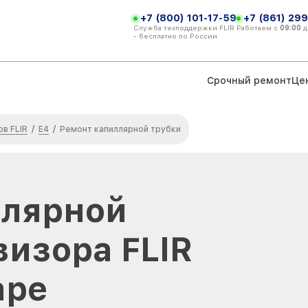
+7 (800) 101-17-59
+7 (861) 299
Служба техподдержки FLIR
Работаем с
09:00
д
- бесплатно по России
Срочный ремонт
Це
в FLIR
E4
/
/
Ремонт капиллярной трубки
ллярной
визора FLIR
аре