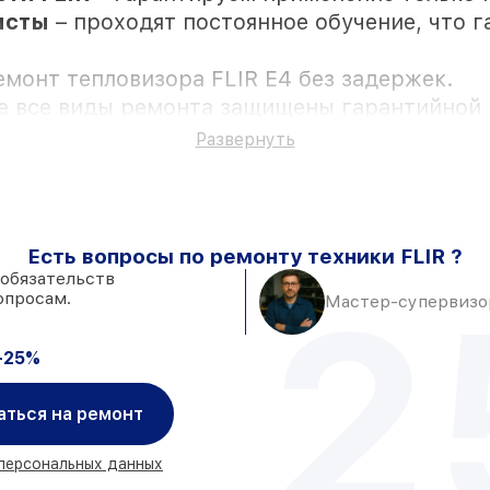
исты
– проходят постоянное обучение, что 
емонт тепловизора FLIR E4 без задержек.
се все виды ремонта защищены гарантийной 
Развернуть
вии клиента
Есть вопросы по ремонту техники FLIR ?
к установке в Краснодаре, остальные пост
 обязательств
2
опросам.
адёжные аналоги
– под любые запросы
Мастер-супервизор
в, после приёма тепловизора
-25%
аться на ремонт
 персональных данных