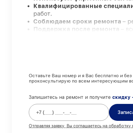
Квалифицированные специал
работ.
Соблюдаем сроки ремонта
– р
Поддержка после ремонта
– в
Мы гарантируем:
80%
работ выполняем в присутст
90%
комплектующих FLIR готовы 
Оставьте Ваш номер и я Вас бесплатно и без
проконсультирую по всем интересующим в
Подлинные запчасти FLIR и н
85%
починок занимают до 2 часо
Запишитесь на ремонт и получите
скидку 
Запис
Отправляя заявку, Вы соглашаетесь на обработку