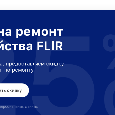
25
на ремонт
йства FLIR
а, предоставляем скидку
уг по ремонту
ить скидку
 персональных данных