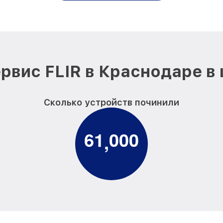
рвис FLIR в Краснодаре в
Сколько устройств починили
6
1
0
0
0
,