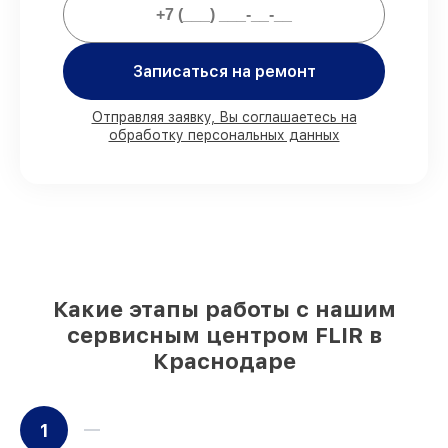
80%
ремонтов выполняем в вашем
Записаться на ремонт
присутствии
90%
деталей FLIR готовы к установке в
Краснодаре, остальные доставляются
Отправляя заявку, Вы соглашаетесь на
быстро
обработку персональных данных
Фирменные детали FLIR и
проверенные реплики
– для разного
бюджета
85%
починок исполняются за 1–2 часа,
при незамедлительном начале работ
Какие этапы работы с нашим
сервисным центром FLIR в
Краснодаре
1