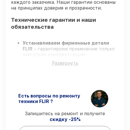
каждого заказчика. Наши гарантии основаны
на принципах доверия и прозрачности.
Технические гарантии и наши
обязательства
Устанавливаем фирменные детали
FLIR
– гарантируем применение только
заводских комплектующих.
Сертифицированные специалисты
–
Развернуть
проходят постоянное обучение, что
подтверждает уровень их
профессионализма.
Заканчиваем ремонт в четко
оговоренные сроки
– ремонт
тепловизора FLIR E4 без задержек.
Есть вопросы по ремонту
Официальная гарантия
– все работы и
техники FLIR ?
запчасти защищены сервисной
гарантией.
Запишитесь на ремонт и получите
скидку -25%
Мы гарантируем: