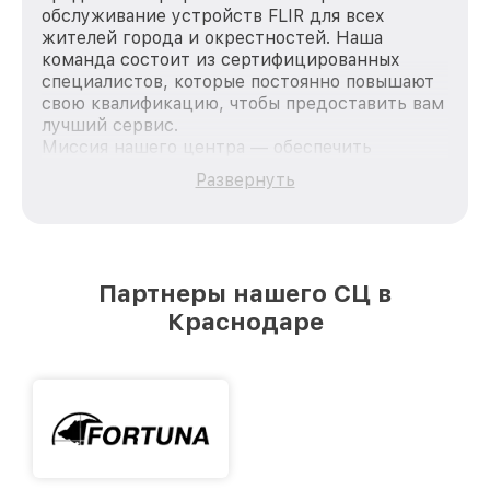
обслуживание устройств FLIR для всех
жителей города и окрестностей. Наша
команда состоит из сертифицированных
специалистов, которые постоянно повышают
свою квалификацию, чтобы предоставить вам
лучший сервис.
Миссия нашего центра — обеспечить
качественный и доступный ремонт для
Развернуть
каждого пользователя продукции FLIR, вне
зависимости от сложности поломки. Мы
стремимся к тому, чтобы каждый клиент был
удовлетворен скоростью и качеством
предоставляемых услуг. Наша цель — стать
Партнеры нашего СЦ в
лучшим сервисным центром FLIR в городе
Краснодаре
Краснодаре, постоянно повышая уровень
доверия и лояльности наших клиентов.