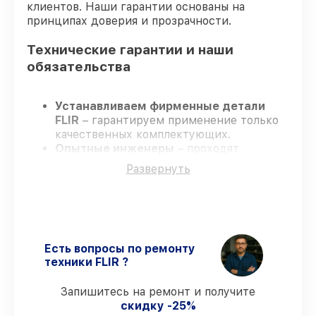
клиентов. Наши гарантии основаны на
принципах доверия и прозрачности.
Технические гарантии и наши
обязательства
Устанавливаем фирменные детали
FLIR
– гарантируем применение только
качественных комплектующих.
Опытные инженеры
– проходят
постоянное обучение, что обеспечивает
Развернуть
надёжную работу устройства после
ремонта.
Соблюдаем сроки ремонта
– ремонт
тепловизора FLIR E8-XT в оговоренные
сроки.
Поддержка после ремонта
– все все
Есть вопросы по ремонту
виды ремонта защищены гарантийной
техники FLIR ?
поддержкой до 3 лет.
Запишитесь на ремонт и получите
скидку -25%
Мы гарантируем: