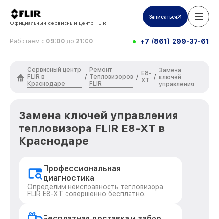
Записаться
Официальный сервисный центр FLIR
+7 (861) 299-37-61
Работаем с
09:00
до
21:00
Сервисный центр
Ремонт
Замена
E8-
FLIR в
Тепловизоров
/
/
/
ключей
XT
Краснодаре
FLIR
управления
Замена ключей управления
тепловизора FLIR E8-XT в
Краснодаре
Профессиональная
диагностика
Определим неисправность тепловизора
FLIR E8-XT совершенно бесплатно.
Бесплатная доставка и забор