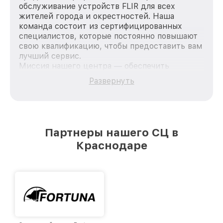
обслуживание устройств FLIR для всех
жителей города и окрестностей. Наша
команда состоит из сертифицированных
специалистов, которые постоянно повышают
свою квалификацию, чтобы предоставить вам
лучший сервис.
Миссия нашего центра — обеспечить
качественный и доступный ремонт для
Развернуть
каждого пользователя продукции FLIR, вне
зависимости от сложности поломки. Мы
стремимся к тому, чтобы каждый клиент был
удовлетворен скоростью и качеством
предоставляемых услуг. Наша цель — стать
Партнеры нашего СЦ в
лучшим сервисным центром FLIR в городе
Краснодаре
Краснодаре, постоянно повышая уровень
доверия и лояльности наших клиентов.